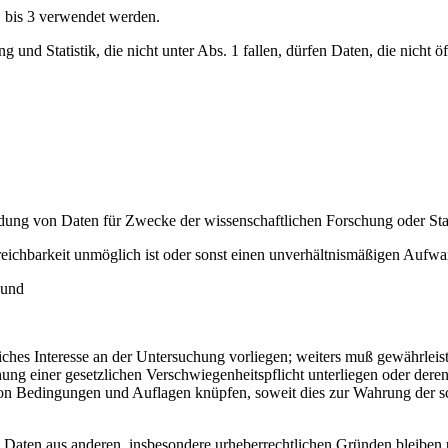
 bis 3 verwendet werden.
d Statistik, die nicht unter Abs. 1 fallen, dürfen Daten, die nicht öf
g von Daten für Zwecke der wissenschaftlichen Forschung oder Statis
reichbarkeit unmöglich ist oder sonst einen unverhältnismäßigen Aufw
 und
liches Interesse an der Untersuchung vorliegen; weiters muß gewährlei
g einer gesetzlichen Verschwiegenheitspflicht unterliegen oder deren d
 Bedingungen und Auflagen knüpfen, soweit dies zur Wahrung der sch
 Daten aus anderen, insbesondere urheberrechtlichen Gründen bleiben 