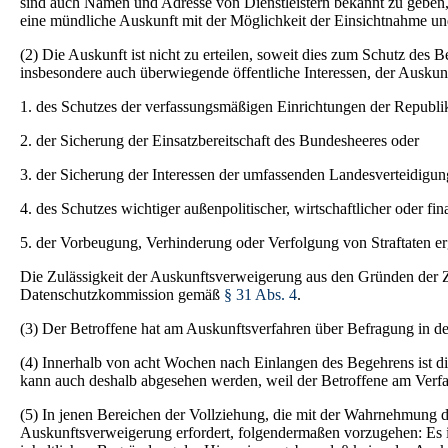
sind auch Namen und Adresse von Dienstleistern bekannt zu geben, f
eine mündliche Auskunft mit der Möglichkeit der Einsichtnahme un
(2) Die Auskunft ist nicht zu erteilen, soweit dies zum Schutz des
insbesondere auch überwiegende öffentliche Interessen, der Auskun
1. des Schutzes der verfassungsmäßigen Einrichtungen der Republik
2. der Sicherung der Einsatzbereitschaft des Bundesheeres oder
3. der Sicherung der Interessen der umfassenden Landesverteidigun
4. des Schutzes wichtiger außenpolitischer, wirtschaftlicher oder f
5. der Vorbeugung, Verhinderung oder Verfolgung von Straftaten e
Die Zulässigkeit der Auskunftsverweigerung aus den Gründen der Z
Datenschutzkommission gemäß
§ 31 Abs. 4
.
(3) Der Betroffene hat am Auskunftsverfahren über Befragung in
(4) Innerhalb von acht Wochen nach Einlangen des Begehrens ist die 
kann auch deshalb abgesehen werden, weil der Betroffene am Verfahr
(5) In jenen Bereichen der Vollziehung, die mit der Wahrnehmung der
Auskunftsverweigerung erfordert, folgendermaßen vorzugehen: Es ist 