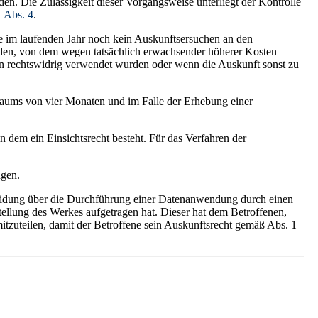
n. Die Zulässigkeit dieser Vorgangsweise unterliegt der Kontrolle
1 Abs. 4
.
ne im laufenden Jahr noch kein Auskunftsersuchen an den
erden, von dem wegen tatsächlich erwachsender höherer Kosten
ten rechtswidrig verwendet wurden oder wenn die Auskunft sonst zu
raums von vier Monaten und im Falle der Erhebung einer
 dem ein Einsichtsrecht besteht. Für das Verfahren der
ngen.
eidung über die Durchführung einer Datenanwendung durch einen
stellung des Werkes aufgetragen hat. Dieser hat dem Betroffenen,
tzuteilen, damit der Betroffene sein Auskunftsrecht gemäß Abs. 1