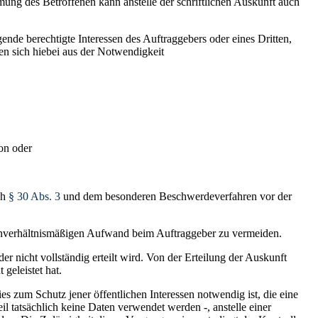
mung des Betroffenen kann anstelle der schriftlichen Auskunft auch
ende berechtigte Interessen des Auftraggebers oder eines Dritten,
en sich hiebei aus der Notwendigkeit
ion oder
ch
§ 30 Abs. 3
und dem besonderen Beschwerdeverfahren vor der
unverhältnismäßigen Aufwand beim Auftraggeber zu vermeiden.
r nicht vollständig erteilt wird. Von der Erteilung der Auskunft
geleistet hat.
es zum Schutz jener öffentlichen Interessen notwendig ist, die eine
il tatsächlich keine Daten verwendet werden -, anstelle einer