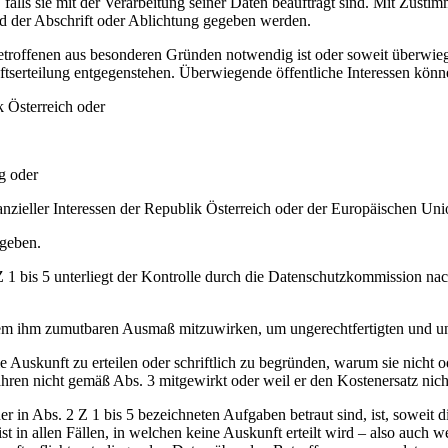
alls sie mit der Verarbeitung seiner Daten beauftragt sind. Mit Zustim
d der Abschrift oder Ablichtung gegeben werden.
 Betroffenen aus besonderen Gründen notwendig ist oder soweit überwieg
ftserteilung entgegenstehen. Überwiegende öffentliche Interessen könn
 Österreich oder
g oder
inanzieller Interessen der Republik Österreich oder der Europäischen Un
rgeben.
 1 bis 5 unterliegt der Kontrolle durch die Datenschutzkommission na
 dem ihm zumutbaren Ausmaß mitzuwirken, um ungerechtfertigten und 
Auskunft zu erteilen oder schriftlich zu begründen, warum sie nicht ode
en nicht gemäß Abs. 3 mitgewirkt oder weil er den Kostenersatz nicht 
 in Abs. 2 Z 1 bis 5 bezeichneten Aufgaben betraut sind, ist, soweit di
in allen Fällen, in welchen keine Auskunft erteilt wird – also auch we