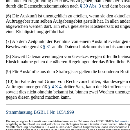
inhaltlichen Begründung der Hinweis zu geben, daß keine der Ausku
durch die Datenschutzkommission nach
§ 30 Abs. 3
und dem beson
(6) Die Auskunft ist unentgeltlich zu erteilen, wenn sie den aktue
Auftraggeber zum selben Aufgabengebiet gestellt hat. In allen and
abgewichen werden darf. Ein etwa geleisteter Kostenersatz ist ung
einer Richtigstellung geführt hat.
(7) Ab dem Zeitpunkt der Kenntnis von einem Auskunftsverlangen d
Beschwerde gemäß
§ 31
an die Datenschutzkommission bis zum rech
(8) Soweit Datenanwendungen von Gesetzes wegen öffentlich einsehb
Einsichtnahme gelten die näheren Regelungen der das öffentliche B
(9) Für Auskünfte aus dem Strafregister gelten die besonderen Best
(10) Im Falle der auf Grund von Rechtsvorschriften, Standesregeln
Auftragnehmer gemäß
§ 4 Z 4
, dritter Satz, kann der Betroffene s
soweit dies nicht ohnehin bekannt ist, binnen zwei Wochen unentge
gegen diesen geltend machen kann.
Stammfassung
BGBl. I Nr. 165/1999
Die angezeigten Informationen und Artikel werden im Rahmen des ARGE DATEN
Informatio
sorgfältig recherchiert, es wird jedoch für die Richtigkeit keine Gewähr übernommen. Alle
Veröffentlichung des Artikels. Es wird ausdrücklich darauf hingewiesen, dass insbesonder
Sachverhalt gemachte Aussagen zum Zeitpunkt der Anzeige eines Artikels nicht mehr stim