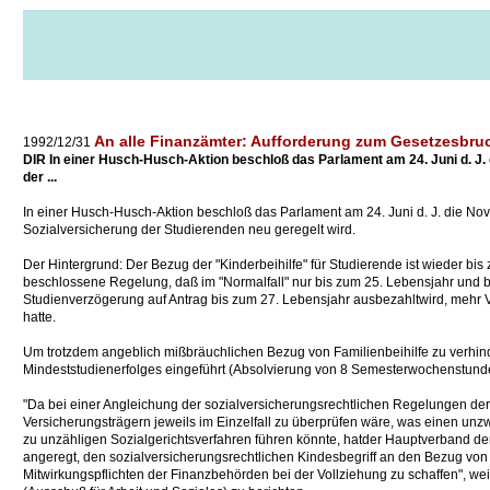
An alle Finanzämter: Aufforderung zum Gesetzesbru
1992/12/31
DIR In einer Husch-Husch-Aktion beschloß das Parlament am 24. Juni d. J.
der ...
In einer Husch-Husch-Aktion beschloß das Parlament am 24. Juni d. J. die Nov
Sozialversicherung der Studierenden neu geregelt wird.
Der Hintergrund: Der Bezug der "Kinderbeihilfe" für Studierende ist wieder bi
beschlossene Regelung, daß im "Normalfall" nur bis zum 25. Lebensjahr und b
Studienverzögerung auf Antrag bis zum 27. Lebensjahr ausbezahltwird, mehr
hatte.
Um trotzdem angeblich mißbräuchlichen Bezug von Familienbeihilfe zu verhin
Mindeststudienerfolges eingeführt (Absolvierung von 8 Semesterwochenstunden
"Da bei einer Angleichung der sozialversicherungsrechtlichen Regelungen de
Versicherungsträgern jeweils im Einzelfall zu überprüfen wäre, was einen 
zu unzähligen Sozialgerichtsverfahren führen könnte, hatder Hauptverband de
angeregt, den sozialversicherungsrechtlichen Kindesbegriff an den Bezug von
Mitwirkungspflichten der Finanzbehörden bei der Vollziehung zu schaffen", we