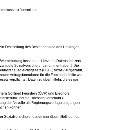
nkenkassen) übermitteln:
ur zur Feststellung des Bestandes und des Umfanges
e Zweckbindung lassen das Herz des Datenschützers
inanzamt die Sozialversicherungsnummer haben? Die
enlastenausgleichsgesetz (FLAG) taxativ aufgezählt,
neuen Antragsformularen für die Familienbeihilfe wird
etz verpflichtet, Daten zu übermitteln, die es gar
rn Gottfried Feurstein (ÖVP) und Eleonore
inisterium und die Hochschülerschaft) zu
ngung der Novelle als Regierungsvorlage umgangen
achen können.
 der Sozialversicherungsnummer übermittelt, den es