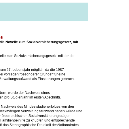
ch
 die Novelle zum Sozialversicherungsgesetz, mit
elle zum Sozialversicherungsgesetz, mit der die
s zum 27. Lebensjahr möglich, da die 1987
ei vorliegen "besonderer Gründe" für eine
 Verwaltungsaufwand als Einsparungen gebracht
dern, wurde der Nachweis eines
 pro Studienjahr im ersten Abschnitt).
r Nachweis des Mindeststudienerfolges von den
unzweckmäßigen Verwaltungsaufwand haben würde und
r österreichischen Sozialversicherungsträger
 Familienbeihilfe zu knüpfen und entsprechende
iß das Stenographische Protokoll desNationalrates