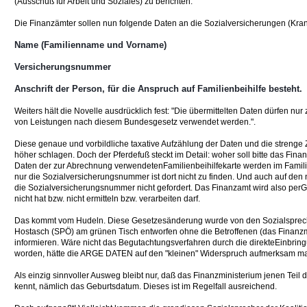
(Ausschuß für Arbeit und Soziales) zu berichten.
Die Finanzämter sollen nun folgende Daten an die Sozialversicherungen (Kra
Name (Familienname und Vorname)
Versicherungsnummer
Anschrift der Person, für die Anspruch auf Familienbeihilfe besteht.
Weiters hält die Novelle ausdrücklich fest: "Die übermittelten Daten dürfen n
von Leistungen nach diesem Bundesgesetz verwendet werden.".
Diese genaue und vorbildliche taxative Aufzählung der Daten und die streng
höher schlagen. Doch der Pferdefuß steckt im Detail: woher soll bitte das F
Daten der zur Abrechnung verwendetenFamilienbeihilfekarte werden im Famili
nur die Sozialversicherungsnummer ist dort nicht zu finden. Und auch auf den 
die Sozialversicherungsnummer nicht gefordert. Das Finanzamt wird also perGes
nicht hat bzw. nicht ermitteln bzw. verarbeiten darf.
Das kommt vom Hudeln. Diese Gesetzesänderung wurde von den Sozialspreche
Hostasch (SPÖ) am grünen Tisch entworfen ohne die Betroffenen (das Finanzm
informieren. Wäre nicht das Begutachtungsverfahren durch die direkteEinbri
worden, hätte die ARGE DATEN auf den "kleinen" Widerspruch aufmerksam m
Als einzig sinnvoller Ausweg bleibt nur, daß das Finanzministerium jenen Teil
kennt, nämlich das Geburtsdatum. Dieses ist im Regelfall ausreichend.