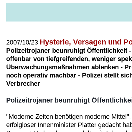
news
veranstaltungen
publikationen
service
themen
pr
Hysterie, Versagen und Pol
2007/10/23
Polizeitrojaner beunruhigt Öffentlichkeit -
offenbar von tiefgreifenden, weniger spe
Überwachungsmaßnahmen ablenken - Proj
noch operativ machbar - Polizei stellt sic
Verbrecher
Polizeitrojaner beunruhigt Öffentlichke
"Moderne Zeiten benötigen moderne Mittel", 
erfolgloser Innenminister Platter gedacht ha