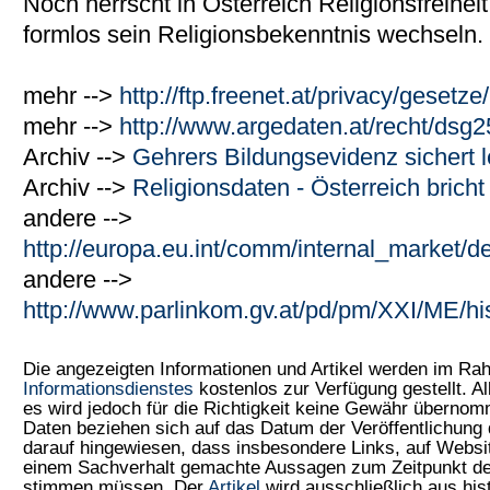
Noch herrscht in Österreich Religionsfreiheit
formlos sein Religionsbekenntnis wechseln.
mehr -->
http://ftp.freenet.at/privacy/gesetz
mehr -->
http://www.argedaten.at/recht/dsg
Archiv -->
Gehrers Bildungsevidenz sichert
Archiv -->
Religionsdaten - Österreich brich
andere -->
http://europa.eu.int/comm/internal_market/d
andere -->
http://www.parlinkom.gv.at/pd/pm/XXI/ME/h
Die angezeigten Informationen und Artikel werden im R
Informationsdienstes
kostenlos zur Verfügung gestellt. Al
es wird jedoch für die Richtigkeit keine Gewähr überno
Daten beziehen sich auf das Datum der Veröffentlichung 
darauf hingewiesen, dass insbesondere Links, auf Web
einem Sachverhalt gemachte Aussagen zum Zeitpunkt der
stimmen müssen. Der
Artikel
wird ausschließlich aus his