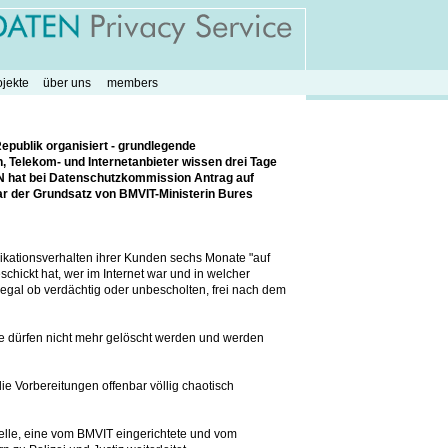
ojekte
über uns
members
Republik organisiert - grundlegende
n, Telekom- und Internetanbieter wissen drei Tage
EN hat bei Datenschutzkommission Antrag auf
nbar der Grundsatz von BMVIT-Ministerin Bures
ikationsverhalten ihrer Kunden sechs Monate "auf
chickt hat, wer im Internet war und in welcher
 egal ob verdächtig oder unbescholten, frei nach dem
te dürfen nicht mehr gelöscht werden und werden
die Vorbereitungen offenbar völlig chaotisch
telle, eine vom BMVIT eingerichtete und vom