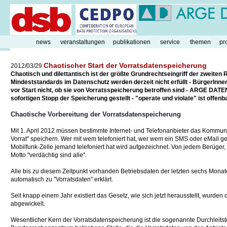
news
veranstaltungen
publikationen
service
themen
pr
Chaotischer Start der Vorratsdatenspeicherung
2012/03/29
Chaotisch und dilettantisch ist der größte Grundrechtseingriff der zweiten 
Mindeststandards im Datenschutz werden derzeit nicht erfüllt - BürgerInne
vor Start nicht, ob sie von Vorratsspeicherung betroffen sind - ARGE DAT
sofortigen Stopp der Speicherung gestellt - "operate und violate" ist offe
Chaotische Vorbereitung der Vorratsdatenspeicherung
Mit 1. April 2012 müssen bestimmte Internet- und Telefonanbieter das Kommun
Vorrat" speichern. Wer mit wem telefoniert hat, wer wem ein SMS oder eMail ges
Mobilfunk-Zelle jemand telefoniert hat wird aufgezeichnet. Von jedem Berüger,
Motto "verdächtig sind alle".
Alle bis zu diesem Zeitpunkt vorhanden Betriebsdaten der letzten sechs Mona
automatisch zu "Vorratsdaten" erklärt.
Seit knapp einem Jahr existiert das Gesetz, wie sich jetzt herausstellt, wurden 
abgewickelt.
Wesentlicher Kern der Vorratsdatenspeicherung ist die sogenannte Durchleits