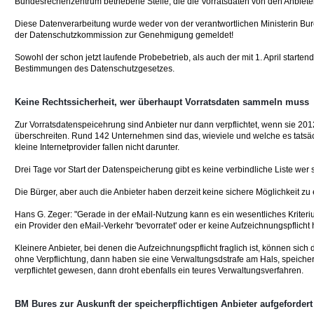
Bundesrechenzentrum betriebene Stelle, die die Vorratsdaten von den Anbietern 
Diese Datenverarbeitung wurde weder von der verantwortlichen Ministerin Bu
der Datenschutzkommission zur Genehmigung gemeldet!
Sowohl der schon jetzt laufende Probebetrieb, als auch der mit 1. April starte
Bestimmungen des Datenschutzgesetzes.
Keine Rechtssicherheit, wer überhaupt Vorratsdaten sammeln muss
Zur Vorratsdatenspeicehrung sind Anbieter nur dann verpflichtet, wenn sie 2
überschreiten. Rund 142 Unternehmen sind das, wieviele und welche es tatsächl
kleine Internetprovider fallen nicht darunter.
Drei Tage vor Start der Datenspeicherung gibt es keine verbindliche Liste wer
Die Bürger, aber auch die Anbieter haben derzeit keine sichere Möglichkeit zu er
Hans G. Zeger: "Gerade in der eMail-Nutzung kann es ein wesentliches Kriteriu
ein Provider den eMail-Verkehr 'bevorratet' oder er keine Aufzeichnungspflicht h
Kleinere Anbieter, bei denen die Aufzeichnungspflicht fraglich ist, können sich 
ohne Verpflichtung, dann haben sie eine Verwaltungsdstrafe am Hals, speichern
verpflichtet gewesen, dann droht ebenfalls ein teures Verwaltungsverfahren.
BM Bures zur Auskunft der speicherpflichtigen Anbieter aufgefordert