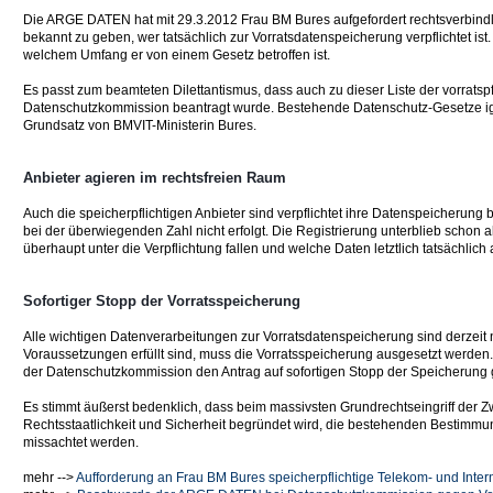
Die ARGE DATEN hat mit 29.3.2012 Frau BM Bures aufgefordert rechtsverbindlic
bekannt zu geben, wer tatsächlich zur Vorratsdatenspeicherung verpflichtet ist.
welchem Umfang er von einem Gesetz betroffen ist.
Es passt zum beamteten Dilettantismus, dass auch zu dieser Liste der vorrats
Datenschutzkommission beantragt wurde. Bestehende Datenschutz-Gesetze ignor
Grundsatz von BMVIT-Ministerin Bures.
Anbieter agieren im rechtsfreien Raum
Auch die speicherpflichtigen Anbieter sind verpflichtet ihre Datenspeicherung 
bei der überwiegenden Zahl nicht erfolgt. Die Registrierung unterblieb schon all
überhaupt unter die Verpflichtung fallen und welche Daten letztlich tatsächlic
Sofortiger Stopp der Vorratsspeicherung
Alle wichtigen Datenverarbeitungen zur Vorratsdatenspeicherung sind derzeit n
Voraussetzungen erfüllt sind, muss die Vorratsspeicherung ausgesetzt werde
der Datenschutzkommission den Antrag auf sofortigen Stopp der Speicherung g
Es stimmt äußerst bedenklich, dass beim massivsten Grundrechtseingriff der Z
Rechtsstaatlichkeit und Sicherheit begründet wird, die bestehenden Bestim
missachtet werden.
mehr -->
Aufforderung an Frau BM Bures speicherpflichtige Telekom- und Inter