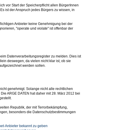
h vor Start der Speicherpflicht allen BürgerInnen
 Es ist der Anspruch jedes Bürgers zu wissen, in
pflichtigen Anbieter keine Genehmigung bei der
ieren, "operate und violate" ist offenbar der
beim Datenverarbeitungsregister zu melden. Dies ist
ein deswegen, da vielen nicht klar ist, ob sie
h aufgezeichnet werden sollen.
icht genehmigt. Solange nicht alle rechtlichen
n. Die ARGE DATEN hat daher mit 28. März 2012 bei
estellt.
weiten Republik, der mit Terrorbekämpfung,
mungen, besonders die Datenschutzbestimmungen
net-Anbieter bekannt zu geben