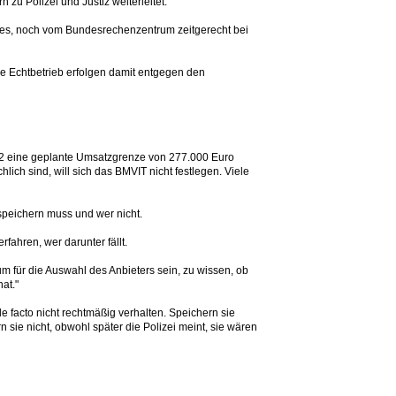
zu Polizei und Justiz weiterleitet.
res, noch vom Bundesrechenzentrum zeitgerecht bei
nde Echtbetrieb erfolgen damit entgegen den
012 eine geplante Umsatzgrenze von 277.000 Euro
ich sind, will sich das BMVIT nicht festlegen. Viele
 speichern muss und wer nicht.
fahren, wer darunter fällt.
m für die Auswahl des Anbieters sein, zu wissen, ob
at."
de facto nicht rechtmäßig verhalten. Speichern sie
 sie nicht, obwohl später die Polizei meint, sie wären