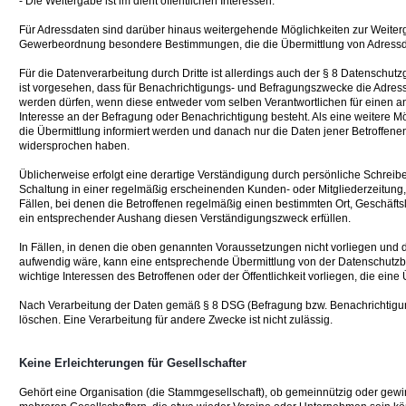
- Die Weitergabe ist im dient öffentlichen Interessen.
Für Adressdaten sind darüber hinaus weitergehende Möglichkeiten zur Weiterg
Gewerbeordnung besondere Bestimmungen, die die Übermittlung von Adressd
Für die Datenverarbeitung durch Dritte ist allerdings auch der § 8 Datenschu
ist vorgesehen, dass für Benachrichtigungs- und Befragungszwecke die Adressd
werden dürfen, wenn diese entweder vom selben Verantwortlichen für einen an
Interesse an der Befragung oder Benachrichtigung besteht. Als eine weitere Mö
die Übermittlung informiert werden und danach nur die Daten jener Betroffenen
widersprochen haben.
Üblicherweise erfolgt eine derartige Verständigung durch persönliche Schreib
Schaltung in einer regelmäßig erscheinenden Kunden- oder Mitgliederzeitung, d
Fällen, bei denen die Betroffenen regelmäßig einen bestimmten Ort, Geschäftslo
ein entsprechender Aushang diesen Verständigungszweck erfüllen.
In Fällen, in denen die oben genannten Voraussetzungen nicht vorliegen und d
aufwendig wäre, kann eine entsprechende Übermittlung von der Datenschutzbeh
wichtige Interessen des Betroffenen oder der Öffentlichkeit vorliegen, die eine 
Nach Verarbeitung der Daten gemäß § 8 DSG (Befragung bzw. Benachrichtigu
löschen. Eine Verarbeitung für andere Zwecke ist nicht zulässig.
Keine Erleichterungen für Gesellschafter
Gehört eine Organisation (die Stammgesellschaft), ob gemeinnützig oder gewin