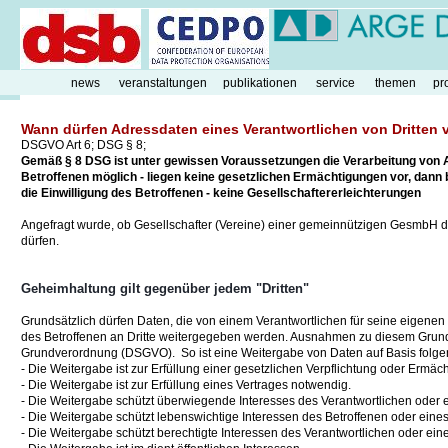
news
veranstaltungen
publikationen
service
themen
pr
Wann dürfen Adressdaten eines Verantwortlichen von Dritten 
DSGVO Art 6; DSG § 8;
Gemäß § 8 DSG ist unter gewissen Voraussetzungen die Verarbeitung von A
Betroffenen möglich - liegen keine gesetzlichen Ermächtigungen vor, dann
die Einwilligung des Betroffenen - keine Gesellschaftererleichterungen
Angefragt wurde, ob Gesellschafter (Vereine) einer gemeinnützigen GesmbH
dürfen.
Geheimhaltung gilt gegenüber jedem "Dritten"
Grundsätzlich dürfen Daten, die von einem Verantwortlichen für seine eigenen
des Betroffenen an Dritte weitergegeben werden. Ausnahmen zu diesem Grundsa
Grundverordnung (DSGVO). So ist eine Weitergabe von Daten auf Basis folg
- Die Weitergabe ist zur Erfüllung einer gesetzlichen Verpflichtung oder Ermäch
- Die Weitergabe ist zur Erfüllung eines Vertrages notwendig.
- Die Weitergabe schützt überwiegende Interesses des Verantwortlichen oder e
- Die Weitergabe schützt lebenswichtige Interessen des Betroffenen oder eines 
- Die Weitergabe schützt berechtigte Interessen des Verantwortlichen oder eine