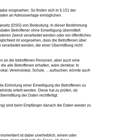
abe vorgesehen. So finden sich in § 151 der
aten an Adressverlage ermöglichen.
tzgesetz (DSG) von Bedeutung. In dieser Bestimmung
aten Betroffener ohne Einwilligung übermittelt
deren Zweck verarbeitet werden oder ein öffentliches
glichkeit ist vorgesehen, dass die Betroffenen über
 verarbeitet werden, die einer Übermittlung nicht
en an die betroffenen Personen, aber auch eine
ie alle Betroffenen erhalten, wäre denkbar. In
kal, Vereinslokal, Schule, ... aufsuchen, könnte auch
ie Einholung einer Einwilligung der Betroffenen zu
örde erteilt werden. Diese hat zu prüfen, ob
Übermittlung der Daten rechtfertigt.
ng) sind beim Empfänger danach die Daten wieder zu
norientiert ist dabei unerheblich, einem oder