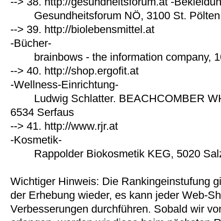
--> 38.
http://gesundheitsforum.at -Bekleidu
Gesundheitsforum NÖ, 3100 St. Pölten
--> 39.
http://biolebensmittel.at
-Bücher-
brainbows - the information company, 
--> 40.
http://shop.ergofit.at
-Wellness-Einrichtung-
Ludwig Schlatter. BEACHCOMBER WH
6534 Serfaus
--> 41.
http://www.rjr.at
-Kosmetik-
Rappolder Biokosmetik KEG, 5020 Sal
Wichtiger Hinweis: Die Rankingeinstufung gi
der Erhebung wieder, es kann jeder Web-Sho
Verbesserungen durchführen. Sobald wir v