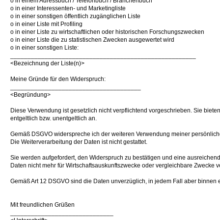
o in einem Adressbuch / Telefonbuch / Branchenbuch
o in einer Interessenten- und Marketingliste
o in einer sonstigen öffentlich zugänglichen Liste
o in einer Liste mit Profiling
o in einer Liste zu wirtschaftlichen oder historischen Forschungszwecken
o in einer Liste die zu statistischen Zwecken ausgewertet wird
o in einer sonstigen Liste:
______________________________________________________
<Bezeichnung der Liste(n)>
Meine Gründe für den Widerspruch:
______________________________________
<Begründung>
Diese Verwendung ist gesetzlich nicht verpflichtend vorgeschrieben. Sie biet
entgeltlich bzw. unentgeltlich an.
Gemäß DSGVO widerspreche ich der weiteren Verwendung meiner persönliche
Die Weiterverarbeitung der Daten ist nicht gestattet.
Sie werden aufgefordert, den Widerspruch zu bestätigen und eine ausreichen
Daten nicht mehr für Wirtschaftsauskunftszwecke oder vergleichbare Zwecke 
Gemäß Art 12 DSGVO sind die Daten unverzüglich, in jedem Fall aber binnen 
Mit freundlichen Grüßen
______________________________