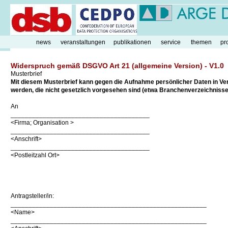
news
veranstaltungen
publikationen
service
themen
pr
Widerspruch gemäß DSGVO Art 21 (allgemeine Version) - V1.0
Musterbrief
Mit diesem Musterbrief kann gegen die Aufnahme persönlicher Daten in 
werden, die nicht gesetzlich vorgesehen sind (etwa Branchenverzeichnisse
An
_______________________________________
<Firma; Organisation >
_______________________________________
<Anschrift>
_______________________________________
<Postleitzahl Ort>
Antragsteller/in:
_______________________________________________________
<Name>
_______________________________________________________