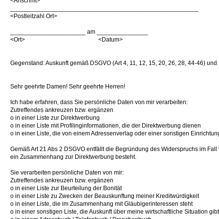
<Anschrift>
_______________________________________________________
<Postleitzahl Ort>
______________________ am _______________
<Ort> <Datum>
Gegenstand: Auskunft gemäß DSGVO (Art 4, 11, 12, 15, 20, 26, 28, 44-46) und
Sehr geehrte Damen! Sehr geehrte Herren!
Ich habe erfahren, dass Sie persönliche Daten von mir verarbeiten:
Zutreffendes ankreuzen bzw. ergänzen
o in einer Liste zur Direktwerbung
o in einer Liste mit Profilinginformationen, die der Direktwerbung dienen
o in einer Liste, die von einem Adressenverlag oder einer sonstigen Einrichtu
Gemäß Art 21 Abs 2 DSGVO entfällt die Begründung des Widerspruchs im Fall v
ein Zusammenhang zur Direktwerbung besteht.
Sie verarbeiten persönliche Daten von mir:
Zutreffendes ankreuzen bzw. ergänzen
o in einer Liste zur Beurteilung der Bonität
o in einer Liste zu Zwecken der Beauskunftung meiner Kreditwürdigkeit
o in einer Liste, die im Zusammenhang mit Gläubigerinteressen steht
o in einer sonstigen Liste, die Auskunft über meine wirtschaftliche Situation gibt