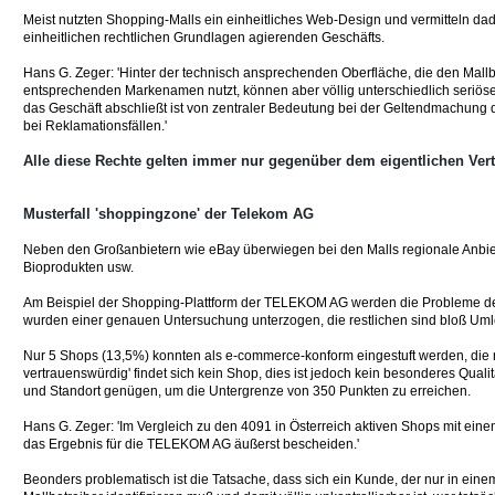
Meist nutzten Shopping-Malls ein einheitliches Web-Design und vermitteln da
einheitlichen rechtlichen Grundlagen agierenden Geschäfts.
Hans G. Zeger: 'Hinter der technisch ansprechenden Oberfläche, die den Mallbe
entsprechenden Markenamen nutzt, können aber völlig unterschiedlich seriös
das Geschäft abschließt ist von zentraler Bedeutung bei der Geltendmachung
bei Reklamationsfällen.'
Alle diese Rechte gelten immer nur gegenüber dem eigentlichen Vert
Musterfall 'shoppingzone' der Telekom AG
Neben den Großanbietern wie eBay überwiegen bei den Malls regionale Anbiet
Bioprodukten usw.
Am Beispiel der Shopping-Plattform der TELEKOM AG werden die Probleme deut
wurden einer genauen Untersuchung unterzogen, die restlichen sind bloß Uml
Nur 5 Shops (13,5%) konnten als e-commerce-konform eingestuft werden, die re
vertrauenswürdig' findet sich kein Shop, dies ist jedoch kein besonderes Qua
und Standort genügen, um die Untergrenze von 350 Punkten zu erreichen.
Hans G. Zeger: 'Im Vergleich zu den 4091 in Österreich aktiven Shops mit ei
das Ergebnis für die TELEKOM AG äußerst bescheiden.'
Beonders problematisch ist die Tatsache, dass sich ein Kunde, der nur in ei