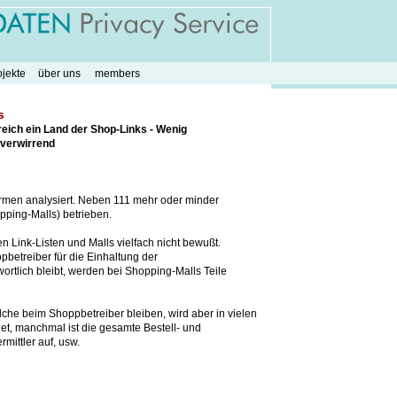
ojekte
über uns
members
s
eich ein Land der Shop-Links - Wenig
 verwirrend
formen analysiert. Neben 111 mehr oder minder
pping-Malls) betrieben.
n Link-Listen und Malls vielfach nicht bewußt.
pbetreiber für die Einhaltung der
lich bleibt, werden bei Shopping-Malls Teile
lche beim Shoppbetreiber bleiben, wird aber in vielen
, manchmal ist die gesamte Bestell- und
mittler auf, usw.