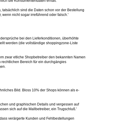
ächlich die Konsumentendaten erhält.
 tatsächlich sind die Daten schon vor der Bestellung
wenn nicht sogar irreführend oder falsch.'
 Widersprüche bei den Lieferkonditionen, überhöhte
ellt werden (die vollständige shoppingzone-Liste
 dem zwar etliche Shopbetreiber den bekannten Namen
 rechtlichen Bereich für ein durchgängies
gen.
 ähnliches Bild. Bloss 10% der Shops können als e-
nischen und graphischen Details und vergessen auf
n sich auf die Mallbetreiber, ein Trugschluß.'
, dass verärgerte Kunden und Fehlbestellungen