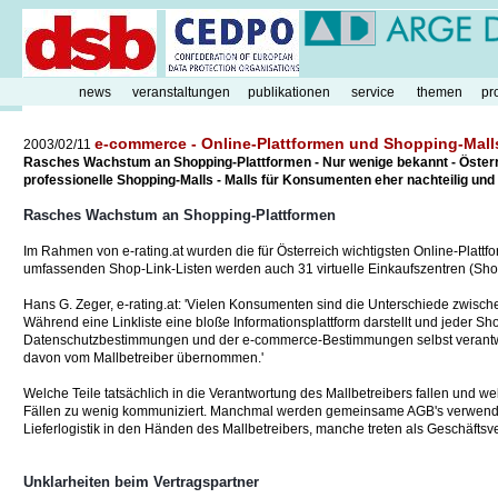
news
veranstaltungen
publikationen
service
themen
pr
e-commerce - Online-Plattformen und Shopping-Mall
2003/02/11
Rasches Wachstum an Shopping-Plattformen - Nur wenige bekannt - Österr
professionelle Shopping-Malls - Malls für Konsumenten eher nachteilig und
Rasches Wachstum an Shopping-Plattformen
Im Rahmen von e-rating.at wurden die für Österreich wichtigsten Online-Platt
umfassenden Shop-Link-Listen werden auch 31 virtuelle Einkaufszentren (Sho
Hans G. Zeger, e-rating.at: 'Vielen Konsumenten sind die Unterschiede zwische
Während eine Linkliste eine bloße Informationsplattform darstellt und jeder Sho
Datenschutzbestimmungen und der e-commerce-Bestimmungen selbst verantwort
davon vom Mallbetreiber übernommen.'
Welche Teile tatsächlich in die Verantwortung des Mallbetreibers fallen und we
Fällen zu wenig kommuniziert. Manchmal werden gemeinsame AGB's verwendet
Lieferlogistik in den Händen des Mallbetreibers, manche treten als Geschäftsver
Unklarheiten beim Vertragspartner