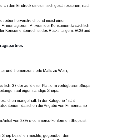
durch den Eindruck eines in sich geschlossenen, nach
treiber hervorstreicht und meist einen
e Firmen agieren. Mit wem der Konsument tatsächlich
 der Konsumentenrechte, des Rücktritts gem. ECG und
ragspartner.
er und themenzentrierte Malls zu Wein,
lich. 37 der auf dieser Plattform verfügbaren Shops
eitungen auf eigenständige Shops.
stlichen mangelhaft. In der Kategorie 'nicht
litätskriterium, da schon die Angabe von Firmenname
nem Anteil von 23% e-commerce-konformen Shops ist
nem Shop bestellen möchte, gegenüber den