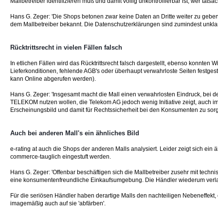
Mallbetreiber identifizieren muß und damit völlig unkontrollierbar ist, wer tats
Hans G. Zeger: 'Die Shops betonen zwar keine Daten an Dritte weiter zu geben,
dem Mallbetreiber bekannt. Die Datenschutzerklärungen sind zumindest unklar, 
Rücktrittsrecht in vielen Fällen falsch
In etlichen Fällen wird das Rücktrittsrecht falsch dargestellt, ebenso konnten
Lieferkonditionen, fehlende AGB's oder überhaupt verwahrloste Seiten festgest
kann Online abgerufen werden).
Hans G. Zeger: 'Insgesamt macht die Mall einen verwahrlosten Eindruck, bei
TELEKOM nutzen wollen, die Telekom AG jedoch wenig Initiative zeigt, auch im
Erscheinungsbild und damit für Rechtssicherheit bei den Konsumenten zu sor
Auch bei anderen Mall's ein ähnliches Bild
e-rating at auch die Shops der anderen Malls analysiert. Leider zeigt sich ein
commerce-tauglich eingestuft werden.
Hans G. Zeger: 'Offenbar beschäftigen sich die Mallbetreiber zusehr mit tech
eine konsumentenfreundliche Einkaufsumgebung. Die Händler wiederum verlasse
Für die seriösen Händler haben derartige Malls den nachteiligen Nebeneffekt
imagemäßig auch auf sie 'abfärben'.