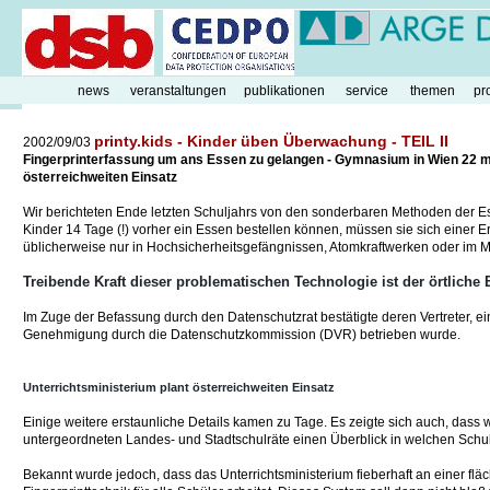
news
veranstaltungen
publikationen
service
themen
pr
printy.kids - Kinder üben Überwachung - TEIL II
2002/09/03
Fingerprinterfassung um ans Essen zu gelangen - Gymnasium in Wien 22 ma
österreichweiten Einsatz
Wir berichteten Ende letzten Schuljahrs von den sonderbaren Methoden de
Kinder 14 Tage (!) vorher ein Essen bestellen können, müssen sie sich einer 
üblicherweise nur in Hochsicherheitsgefängnissen, Atomkraftwerken oder im Mil
Treibende Kraft dieser problematischen Technologie ist der örtliche E
Im Zuge der Befassung durch den Datenschutzrat bestätigte deren Vertreter, ei
Genehmigung durch die Datenschutzkommission (DVR) betrieben wurde.
Unterrichtsministerium plant österreichweiten Einsatz
Einige weitere erstaunliche Details kamen zu Tage. Es zeigte sich auch, dass 
untergeordneten Landes- und Stadtschulräte einen Überblick in welchen Schulen
Bekannt wurde jedoch, dass das Unterrichtsministerium fieberhaft an einer f