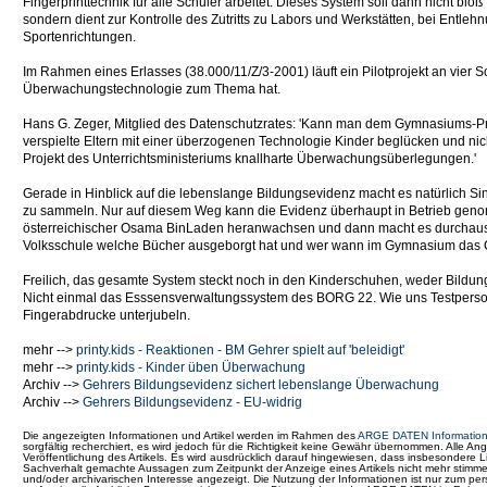
Fingerprinttechnik für alle Schüler arbeitet. Dieses System soll dann nicht bl
sondern dient zur Kontrolle des Zutritts zu Labors und Werkstätten, bei Entle
Sportenrichtungen.
Im Rahmen eines Erlasses (38.000/11/Z/3-2001) läuft ein Pilotprojekt an vier
Überwachungstechnologie zum Thema hat.
Hans G. Zeger, Mitglied des Datenschutzrates: 'Kann man dem Gymnasiums-Pro
verspielte Eltern mit einer überzogenen Technologie Kinder beglücken und nich
Projekt des Unterrichtsministeriums knallharte Überwachungsüberlegungen.'
Gerade in Hinblick auf die lebenslange Bildungsevidenz macht es natürlich Sin
zu sammeln. Nur auf diesem Weg kann die Evidenz überhaupt in Betrieb gen
österreichischer Osama BinLaden heranwachsen und dann macht es durchaus 
Volksschule welche Bücher ausgeborgt hat und wer wann im Gymnasium das 
Freilich, das gesamte System steckt noch in den Kinderschuhen, weder Bildun
Nicht einmal das Esssensverwaltungssystem des BORG 22. Wie uns Testpersonen
Fingerabdrucke unterjubeln.
mehr -->
printy.kids - Reaktionen - BM Gehrer spielt auf 'beleidigt'
mehr -->
printy.kids - Kinder üben Überwachung
Archiv -->
Gehrers Bildungsevidenz sichert lebenslange Überwachung
Archiv -->
Gehrers Bildungsevidenz - EU-widrig
Die angezeigten Informationen und Artikel werden im Rahmen des
ARGE DATEN Information
sorgfältig recherchiert, es wird jedoch für die Richtigkeit keine Gewähr übernommen. Alle
Veröffentlichung des Artikels. Es wird ausdrücklich darauf hingewiesen, dass insbesonder
Sachverhalt gemachte Aussagen zum Zeitpunkt der Anzeige eines Artikels nicht mehr stim
und/oder archivarischen Interesse angezeigt. Die Nutzung der Informationen ist nur zum pe