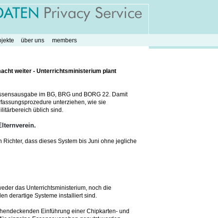
ojekte
über uns
members
cht weiter - Unterrichtsministerium plant
r Essensausgabe im BG, BRG und BORG 22. Damit
Erfassungsprozedure unterziehen, wie sie
itärbereich üblich sind.
lternverein.
n Richter, dass dieses System bis Juni ohne jegliche
weder das Unterrichtsministerium, noch die
 derartige Systeme installiert sind.
lächendeckenden Einführung einer Chipkarten- und