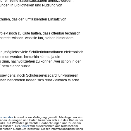
oß für einzelne Essensausgaben genutzt werden,
hnungen in Bibliotheken und Nutzung von
 Schulen, das den umfassenden Einsatz von
jekt noch zu Gute halten, dass offenbar technisch
t recht wissen, was sie tun, stehen hinter dem
n, möglichst viele Schülerinformationen elektronisch
ommen werden. Immerhin könnte ja ein
Sinn, nachvollziehen zu können, wer schon in der
Chemielabor nutzte.
gsevidenz, noch Schülerservicecard funktionieren.
 berichteten lassen sich relativ einfach falsche
sdienstes
kostenlos zur Verfügung gestellt. Alle Angaben sind
 Angaben, Aussagen und Daten beziehen sich auf das Datum der
e Links, auf Websites gemachte Beobachtungen und zu einem
men müssen. Der
Artikel
wird ausschließlich aus historischem
rsönlichen Gebrauch bestimmt. Dieser Informationsdienst kann