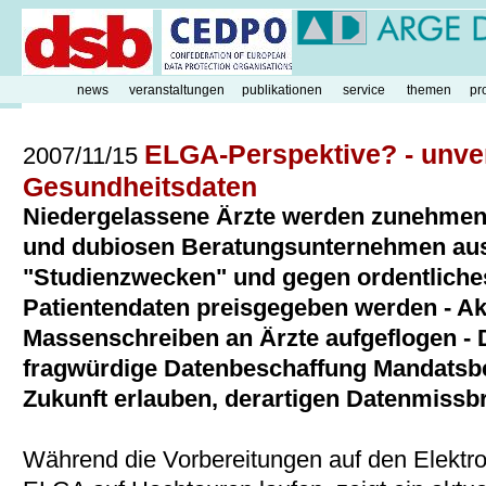
news
veranstaltungen
publikationen
service
themen
pr
ELGA-Perspektive? - unver
2007/11/15
Gesundheitsdaten
Niedergelassene Ärzte werden zunehmen
und dubiosen Beratungsunternehmen ausg
"Studienzwecken" und gegen ordentliches
Patientendaten preisgegeben werden - Ak
Massenschreiben an Ärzte aufgeflogen - 
fragwürdige Datenbeschaffung Mandatsbe
Zukunft erlauben, derartigen Datenmissbr
Während die Vorbereitungen auf den Elektr