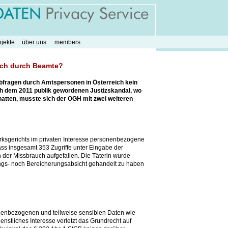
ojekte
über uns
members
uch durch Beamte?
bfragen durch Amtspersonen in Österreich kein
Nach dem 2011 publik gewordenen Justizskandal, wo
atten, musste sich der OGH mit zwei weiteren
rksgerichts im privaten Interesse personenbezogene
ass insgesamt 353 Zugriffe unter Eingabe der
der Missbrauch aufgefallen. Die Täterin wurde
digungs- noch Bereicherungsabsicht gehandelt zu haben
enbezogenen und teilweise sensiblen Daten wie
stliches Interesse verletzt das Grundrecht auf