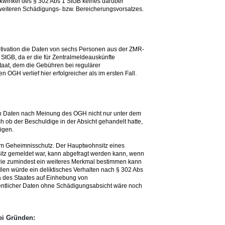
ckwinkel des § 302 Abs 1 StGB keines darüber
eiteren Schädigungs- bzw. Bereicherungsvorsatzes.
otivation die Daten von sechs Personen aus der ZMR-
StGB, da er die für Zentralmeldeauskünfte
aat, dem die Gebühren bei regulärer
OGH verlief hier erfolgreicher als im ersten Fall.
en Daten nach Meinung des OGH nicht nur unter dem
 ob der Beschuldige in der Absicht gehandelt hatte,
igen.
em Geheimnisschutz. Der Hauptwohnsitz eines
itz gemeldet war, kann abgefragt werden kann, wenn
ie zumindest ein weiteres Merkmal bestimmen kann
llen würde ein deliktisches Verhalten nach § 302 Abs
wa des Staates auf Einhebung von
ffentlicher Daten ohne Schädigungsabsicht wäre noch
ei Gründen: