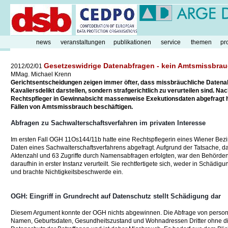
news
veranstaltungen
publikationen
service
themen
pr
Gesetzeswidrige Datenabfragen - kein Amtsmissbra
2012/02/01
MMag. Michael Krenn
Gerichtsentscheidungen zeigen immer öfter, dass missbräuchliche Datena
Kavaliersdelikt darstellen, sondern strafgerichtlich zu verurteilen sind. 
Rechtspfleger in Gewinnabsicht massenweise Exekutionsdaten abgefragt h
Fällen von Amtsmissbrauch beschäftigen.
Abfragen zu Sachwalterschaftsverfahren im privaten Interesse
Im ersten Fall OGH 11Os144/11b hatte eine Rechtspflegerin eines Wiener Bezi
Daten eines Sachwalterschaftsverfahrens abgefragt. Aufgrund der Tatsache, d
Aktenzahl und 63 Zugriffe durch Namensabfragen erfolgten, war den Behörden 
daraufhin in erster Instanz verurteilt. Sie rechtfertigete sich, weder in Schä
und brachte Nichtigkeitsbeschwerde ein.
OGH: Eingriff in Grundrecht auf Datenschutz stellt Schädigung dar
Diesem Argument konnte der OGH nichts abgewinnen. Die Abfrage von person
Namen, Geburtsdaten, Gesundheitszustand und Wohnadressen Dritter ohne dien