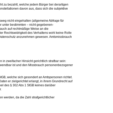
ht zu bezahlt, welche jedem Bürger bei derartigen
nstellationen davon aus, dass sich die subjektive
eg nicht eingehalten (allgemeine Abfrage für
ur unter bestimmten – nicht gegebenen-
 auch auf rechtmäßige Weise an die
r Rechtswidrigkeit des Verhaltens wohl keine Rolle
 auf Datenschutz anzunehmen gewesen. Amtsmissbrauch
 zweifacher Hinsicht gerichtlich strafbar sein:
 anwendbar ist und den Missbrauch personenbezogener
GB, welche sich gesondert an Amtspersonen richtet.
en er zielgerichtet erlangt, in ihrem Grundrecht auf
kel des § 302 Abs 1 StGB keines darüber
.
n werden, da die Zahl strafgerichtlicher