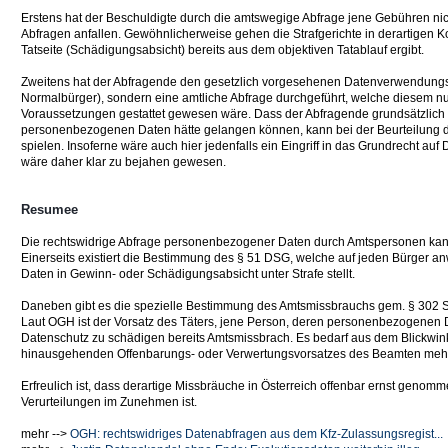
Erstens hat der Beschuldigte durch die amtswegige Abfrage jene Gebühren nic
Abfragen anfallen. Gewöhnlicherweise gehen die Strafgerichte in derartigen Ko
Tatseite (Schädigungsabsicht) bereits aus dem objektiven Tatablauf ergibt.
Zweitens hat der Abfragende den gesetzlich vorgesehenen Datenverwendungsw
Normalbürger), sondern eine amtliche Abfrage durchgeführt, welche diesem n
Voraussetzungen gestattet gewesen wäre. Dass der Abfragende grundsätzlich
personenbezogenen Daten hätte gelangen können, kann bei der Beurteilung de
spielen. Insoferne wäre auch hier jedenfalls ein Eingriff in das Grundrecht
wäre daher klar zu bejahen gewesen.
Resumee
Die rechtswidrige Abfrage personenbezogener Daten durch Amtspersonen kann in
Einerseits existiert die Bestimmung des § 51 DSG, welche auf jeden Bürger
Daten in Gewinn- oder Schädigungsabsicht unter Strafe stellt.
Daneben gibt es die spezielle Bestimmung des Amtsmissbrauchs gem. § 302 St
Laut OGH ist der Vorsatz des Täters, jene Person, deren personenbezogenen Dat
Datenschutz zu schädigen bereits Amtsmissbrach. Es bedarf aus dem Blickwin
hinausgehenden Offenbarungs- oder Verwertungsvorsatzes des Beamten mehr
Erfreulich ist, dass derartige Missbräuche in Österreich offenbar ernst genomme
Verurteilungen im Zunehmen ist.
mehr -->
OGH: rechtswidriges Datenabfragen aus dem Kfz-Zulassungsregist...