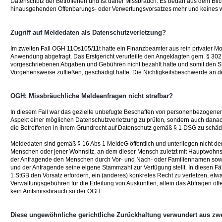
Datenschutz der Betroffenen und ist daher Missbrauch. Es bedarf aus dem Bli
hinausgehenden Offenbarungs- oder Verwertungsvorsatzes mehr und keines w
Zugriff auf Meldedaten als Datenschutzverletzung?
Im zweiten Fall OGH 11Os105/11t hatte ein Finanzbeamter aus rein privater M
Anwendung abgefragt. Das Erstgericht verurteilte den Angeklagten gem. § 302 
vorgeschriebenen Abgaben und Gebühren nicht bezahlt hatte und somit den St
Vorgehensweise zufließen, geschädigt hatte. Die Nichtigkeitsbeschwerde an den 
OGH: Missbräuchliche Meldeanfragen nicht strafbar?
In diesem Fall war das gezielte unbefugte Beschaffen von personenbezogen
Aspekt einer möglichen Datenschutzverletzung zu prüfen, sondern auch danach
die Betroffenen in ihrem Grundrecht auf Datenschutz gemäß § 1 DSG zu schäd
Meldedaten sind gemäß § 16 Abs 1 MeldeG öffentlich und unterliegen nicht d
Menschen oder jener Wohnsitz, an dem dieser Mensch zuletzt mit Hauptwohns
der Anfragende den Menschen durch Vor- und Nach- oder Familiennamen sow
und der Anfragende seine eigene Stammzahl zur Verfügung stellt. In diesen Fä
1 StGB den Vorsatz erfordern, ein (anderes) konkretes Recht zu verletzen, et
Verwaltungsgebühren für die Erteilung von Auskünften, allein das Abfragen ö
kein Amtsmissbrauch so der OGH.
Diese ungewöhnliche gerichtliche Zurückhaltung verwundert aus zw